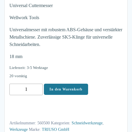
Universal Cuttermesser
Wellwork Tools
Universalmesser mit robustem ABS-Gehäuse und verstärkter
Metallschiene. Zuverlässige SK5-Klinge für universelle
Schneidarbeiten.
18 mm
Lieferzeit: 3-5 Werktage
20 vorrätig
Triuso
In den Warenkorb
Universal
Cuttermesser
mit
robustem
Artikelnummer:
560500
Kategorien:
Schneidwerkzeuge
,
ABS-
Werkzeuge
Marke:
TRIUSO GmbH
Gehäuse,