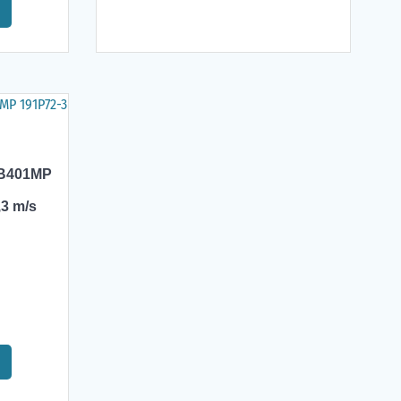
UB401MP
,3 m/s