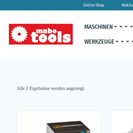
Zum
Online-Shop
Makit
Inhalt
springen
MASCHINEN
WERKZEUGE
Alle 2 Ergebnisse werden angezeigt