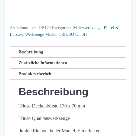
170
x
70
Artikelnummer:
DB170
Kategorien:
Malerwerkzeuge
,
Pinsel &
mm
Bürsten
,
Werkzeuge
Marke:
TRIUSO GmbH
Menge
Beschreibung
Zusätzliche Informationen
Produktsicherheit
Beschreibung
Triuso Deckenbürste 170 x 70 mm
Triuso Qualitätswerkzeuge
dunkle Einlage, heller Mantel, Eimerhaken.