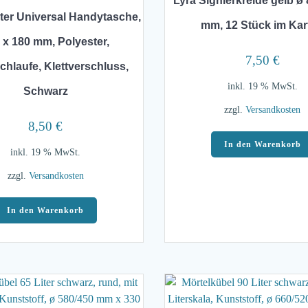
Lyra Signierkreide gelb ø 
ter Universal Handytasche,
mm, 12 Stück im Kar
 x 180 mm, Polyester,
7,50
€
chlaufe, Klettverschluss,
inkl. 19 % MwSt.
Schwarz
zzgl.
Versandkosten
8,50
€
In den Warenkorb
inkl. 19 % MwSt.
zzgl.
Versandkosten
In den Warenkorb