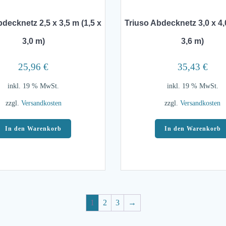
decknetz 2,5 x 3,5 m (1,5 x
Triuso Abdecknetz 3,0 x 4,
3,0 m)
3,6 m)
25,96
€
35,43
€
inkl. 19 % MwSt.
inkl. 19 % MwSt.
zzgl.
Versandkosten
zzgl.
Versandkosten
In den Warenkorb
In den Warenkorb
1
2
3
→