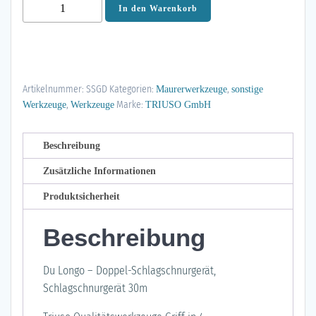
Triuso
In den Warenkorb
Du
Longo
-
Doppel-
Artikelnummer:
SSGD
Kategorien:
,
Maurerwerkzeuge
sonstige
Schlagschnurgerät
,
Marke:
Werkzeuge
Werkzeuge
TRIUSO GmbH
30
m
Menge
Beschreibung
Zusätzliche Informationen
Produktsicherheit
Beschreibung
Du Longo – Doppel-Schlagschnurgerät,
Schlagschnurgerät 30m