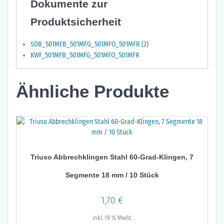
Dokumente zur
Produktsicherheit
SDB_501MFB_501MFG_501MFO_501MFR (2)
KWF_501MFB_501MFG_501MFO_501MFR
Ähnliche Produkte
Triuso Abbrechklingen Stahl 60-Grad-Klingen, 7
Segmente 18 mm / 10 Stück
1,70
€
inkl. 19 % MwSt.