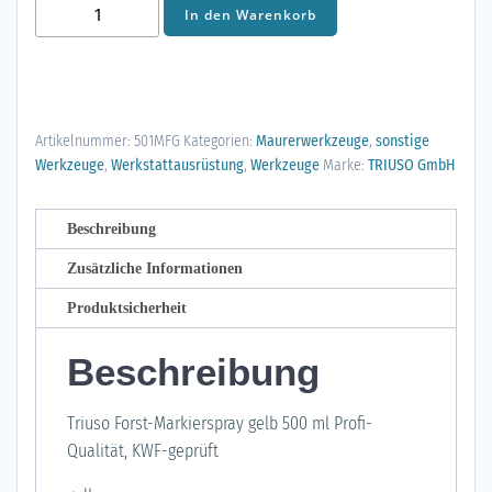
Triuso
In den Warenkorb
Forst-
Markierspray
gelb
500
Artikelnummer:
501MFG
Kategorien:
Maurerwerkzeuge
,
sonstige
ml
Werkzeuge
,
Werkstattausrüstung
,
Werkzeuge
Marke:
TRIUSO GmbH
Profi-
Qualität,
KWF-
Beschreibung
geprüft
Zusätzliche Informationen
Menge
Produktsicherheit
Beschreibung
Triuso Forst-Markierspray gelb 500 ml Profi-
Qualität, KWF-geprüft