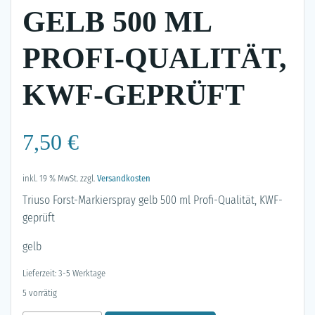
GELB 500 ML
PROFI-QUALITÄT,
KWF-GEPRÜFT
7,50
€
inkl. 19 % MwSt.
zzgl.
Versandkosten
Triuso Forst-Markierspray gelb 500 ml Profi-Qualität, KWF-
geprüft
gelb
Lieferzeit: 3-5 Werktage
5 vorrätig