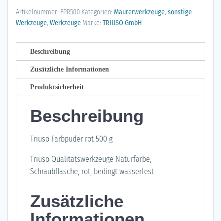
g
Artikelnummer:
FPR500
Kategorien:
Maurerwerkzeuge
,
sonstige
Menge
Werkzeuge
,
Werkzeuge
Marke:
TRIUSO GmbH
Beschreibung
Zusätzliche Informationen
Produktsicherheit
Beschreibung
Triuso Farbpuder rot 500 g
Triuso Qualitätswerkzeuge Naturfarbe,
Schraubflasche, rot, bedingt wasserfest
Zusätzliche
Informationen