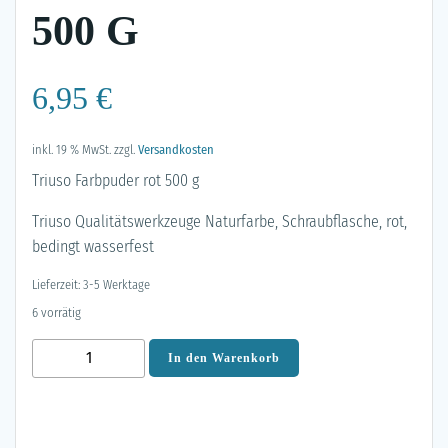
500 G
6,95
€
inkl. 19 % MwSt.
zzgl.
Versandkosten
Triuso Farbpuder rot 500 g
Triuso Qualitätswerkzeuge Naturfarbe, Schraubflasche, rot,
bedingt wasserfest
Lieferzeit: 3-5 Werktage
6 vorrätig
Triuso
In den Warenkorb
Farbpuder
rot
500