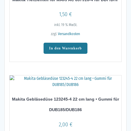
1,50
€
inkl. 19 % MwSt.
zzgl.
Versandkosten
In den Warenkorb
Makita Gebläsedüse 123245-4 22 cm lang • Gummi für
DUB185/DUB186
2,00
€