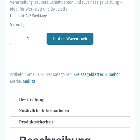
Verarbeitung, saubere Schnittkanten und zuverlässige Leistung –
ideal für Werkstatt und Baustelle.
Lieferzeit: 3-5 Werktage
5 vorrätig
Makita
In den Warenkorb
Sägeblatt-
Set
136x20x16Z+24Z
Specialized
Artikelnummer:
B-33897
Kategorien:
Kreissägeblätter
,
Zubehör
Holz
Marke:
Makita
B-
33897
Menge
Beschreibung
Zusätzliche Informationen
Produktsicherheit