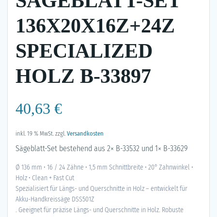
SÄGEBLATT-SET
136X20X16Z+24Z
SPECIALIZED
HOLZ B-33897
40,63
€
inkl. 19 % MwSt.
zzgl.
Versandkosten
Sägeblatt-Set bestehend aus 2× B-33532 und 1× B-33629
Ø 136 mm • 16 / 24 Zähne • 1,5 mm Schnittbreite • 20° Zahnwinkel •
Holz • Clean + Fast Cut
Spezialisiert für Längs- und Querschnitte in Holz – entwickelt für
Akku-Handkreissäge DSS501Z
. Geeignet für präzise Längs- und Querschnitte in Holz. Robuste