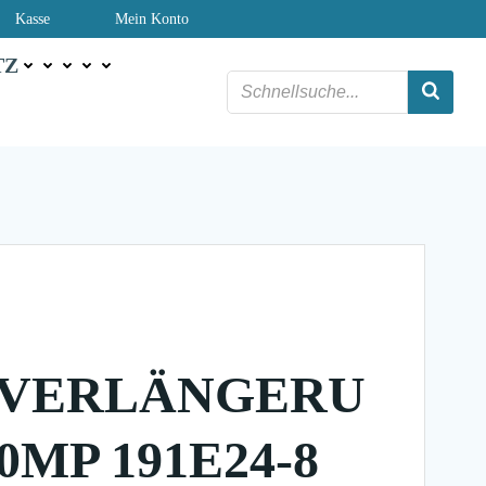
Kasse
Mein Konto
TZ
TVERLÄNGERU
0MP 191E24-8