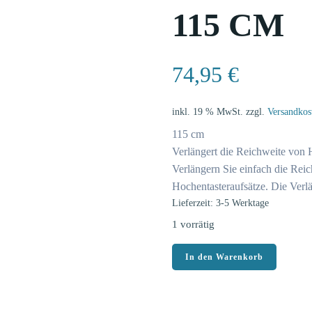
115 CM
74,95
€
inkl. 19 % MwSt.
zzgl.
Versandkos
115 cm
Verlängert die Reichweite von
Verlängern Sie einfach die Rei
Hochentasteraufsätze. Die Verl
Lieferzeit: 3-5 Werktage
1 vorrätig
Makita
In den Warenkorb
Schaftverlängerung
LE400MP
191E24-