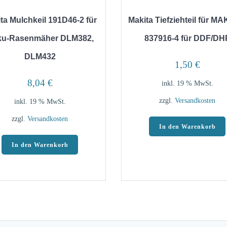
ta Mulchkeil 191D46-2 für
Makita Tiefziehteil für M
ku-Rasenmäher DLM382,
837916-4 für DDF/DH
DLM432
1,50
€
8,04
€
inkl. 19 % MwSt.
zzgl.
Versandkosten
inkl. 19 % MwSt.
zzgl.
Versandkosten
In den Warenkorb
In den Warenkorb