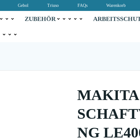
Gebol
Triuso
FAQs
Warenkorb
ZUBEHÖR
ARBEITSSCHU
MAKITA
SCHAF
NG LE40