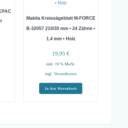
AKPAC
Makita Kreissägeblatt M-FORCE
P
B-32057 210/30 mm • 24 Zähne •
1,4 mm • Holz
19,95
€
inkl. 19 % MwSt.
zzgl.
Versandkosten
In den Warenkorb