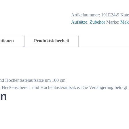
8
115
Artikelnummer:
191E24-9
Kate
cm
Aufsätze
,
Zubehör
Marke:
Maki
Menge
ationen
Produktsicherheit
und Hochentasteraufsätze um 100 cm
a Heckenscheren- und Hochentasteraufsätze. Die Verlängerung beträgt
en