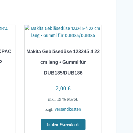
AKPAC
Makita Gebläsedüse 123245-4 22
P
cm lang • Gummi für
DUB185/DUB186
2,00
€
inkl. 19 % MwSt.
zzgl.
Versandkosten
In den Warenkorb