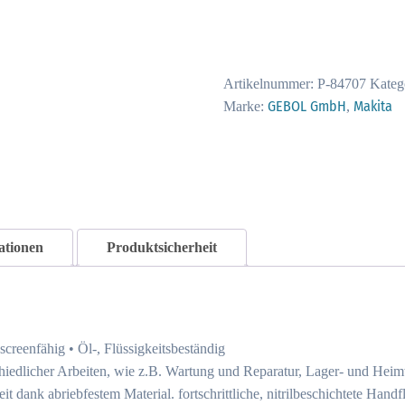
Gr.
XL
(10)
Nitril
Artikelnummer:
P-84707
Kateg
P-
GEBOL GmbH
Makita
Marke:
,
84707
Menge
ationen
Produktsicherheit
screenfähig • Öl-, Flüssigkeitsbeständig
chiedlicher Arbeiten, wie z.B. Wartung und Reparatur, Lager- und He
 dank abriebfestem Material. fortschrittliche, nitrilbeschichtete Handf