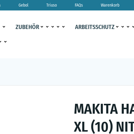
a
Gebol
Triuso
FAQs
Warenkorb
ZUBEHÖR
ARBEITSSCHUTZ
MAKITA H
XL (10) NI