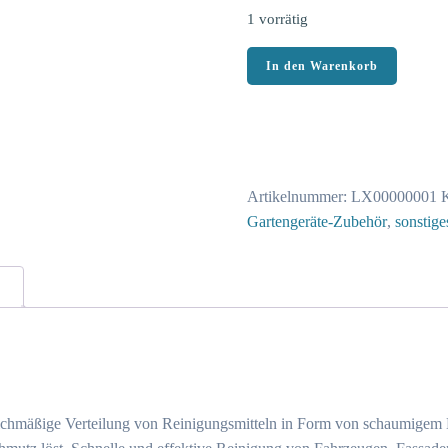
1 vorrätig
Makita
In den Warenkorb
Schaumdüse
LX00000001
Passend
für
Akku-
Artikelnummer:
LX00000001
K
Druckreiniger
Gartengeräte-Zubehör
,
sonstig
DHW180
Menge
leichmäßige Verteilung von Reinigungsmitteln in Form von schaumigem 