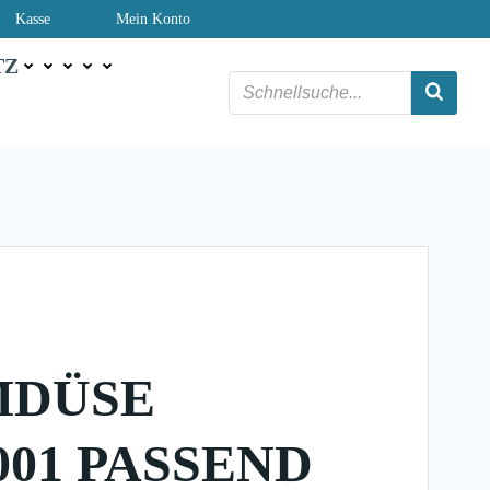
Kasse
Mein Konto
TZ
MDÜSE
001 PASSEND