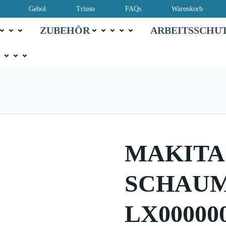
Gebol
Triuso
FAQs
Warenkorb
ZUBEHÖR
ARBEITSSCHU
MAKITA
SCHAU
LX00000