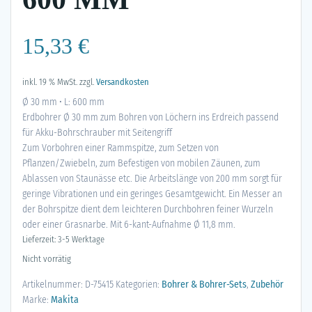
15,33
€
inkl. 19 % MwSt.
zzgl.
Versandkosten
Ø 30 mm • L: 600 mm
Erdbohrer Ø 30 mm zum Bohren von Löchern ins Erdreich passend
für Akku-Bohrschrauber mit Seitengriff
Zum Vorbohren einer Rammspitze, zum Setzen von
Pflanzen/Zwiebeln, zum Befestigen von mobilen Zäunen, zum
Ablassen von Staunässe etc. Die Arbeitslänge von 200 mm sorgt für
geringe Vibrationen und ein geringes Gesamtgewicht. Ein Messer an
der Bohrspitze dient dem leichteren Durchbohren feiner Wurzeln
oder einer Grasnarbe. Mit 6-kant-Aufnahme Ø 11,8 mm.
Lieferzeit: 3-5 Werktage
Nicht vorrätig
Artikelnummer:
D-75415
Kategorien:
Bohrer & Bohrer-Sets
,
Zubehör
Marke:
Makita