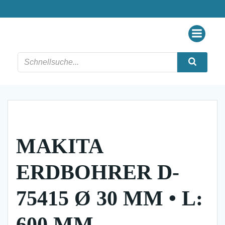
Zum
Inhalt
springen
MAKITA
ERDBOHRER D-
75415 Ø 30 MM • L:
600 MM