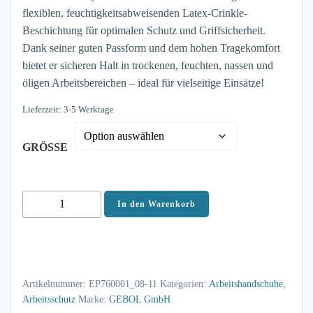
flexiblen, feuchtigkeitsabweisenden Latex-Crinkle-
Beschichtung für optimalen Schutz und Griffsicherheit.
Dank seiner guten Passform und dem hohen Tragekomfort
bietet er sicheren Halt in trockenen, feuchten, nassen und
öligen Arbeitsbereichen – ideal für vielseitige Einsätze!
Lieferzeit: 3-5 Werktage
GRÖSSE
Gebol
In den Warenkorb
Montagehandschuh
3G
Polyester-
Strickhandschuh
Artikelnummer:
EP760001_08-11
Kategorien:
Arbeitshandschuhe
,
G-
Arbeitsschutz
Marke:
GEBOL GmbH
BASE