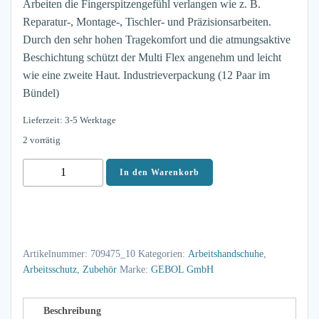
Arbeiten die Fingerspitzengefühl verlangen wie z. B.
Reparatur-, Montage-, Tischler- und Präzisionsarbeiten.
Durch den sehr hohen Tragekomfort und die atmungsaktive
Beschichtung schützt der Multi Flex angenehm und leicht
wie eine zweite Haut. Industrieverpackung (12 Paar im
Bündel)
Lieferzeit: 3-5 Werktage
2 vorrätig
12x
In den Warenkorb
Gebol
Montagehandschuh
Multi
Flex
Artikelnummer:
709475_10
Kategorien:
Arbeitshandschuhe
,
Industry
Arbeitsschutz
,
Zubehör
Marke:
GEBOL GmbH
Gr.
10
Menge
Beschreibung