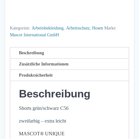
grün/schwarz
12049-
442-
Kategorien:
Arbeitsbekleidung
,
Arbeitsschutz
,
Hosen
Marke:
0309
Mascot International GmbH
C56
Menge
Beschreibung
Zusätzliche Informationen
Produktsicherheit
Beschreibung
Shorts grün/schwarz C56
zweifarbig – extra leicht
MASCOT® UNIQUE