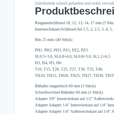
Zubehörteile schnell gefunden und sicher verwah
Produktbeschre
Ringmaulschlüssel 10, 12, 13, 14, 17 mm (5 Stüc
Innensechskant-Schlüssel-Set 1.5, 2, 2.5, 3, 4, 5
Bits 25 mm: (40 Stück)
PH1, PH2, PH3, PZ1, PZ2, PZ3
SL0.5×3.0, SL0.8×4.0, SL0.8×5.0, SL1.2×6.5
H3, H4, H5, H6
T10, T15, T20, T25, T27, T30, T35, T40,
TH10, TH15, TH20, TH25, TH27, TH30, TH3
Bithalter magnetisch 60 mm (1 Stück)
Schnellwechsel-Bithalter 60 mm (1 Stück)
Adapter 3/8″ Innenvierkant auf 1/2″ Außenvierka
Adapter Adapter 1/4″ Innenvierkant auf 1/4″ Inn
Adapter Adapter 1/4″ Außensechskant auf 1/4″ A