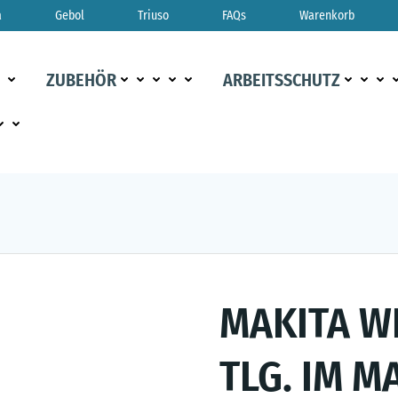
a
Gebol
Triuso
FAQs
Warenkorb
ZUBEHÖR
ARBEITSSCHUTZ
MAKITA W
TLG. IM M