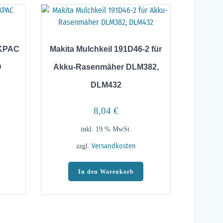
AKPAC
Makita Mulchkeil 191D46-2 für
D
Akku-Rasenmäher DLM382,
DLM432
8,04
€
inkl. 19 % MwSt.
zzgl.
Versandkosten
In den Warenkorb