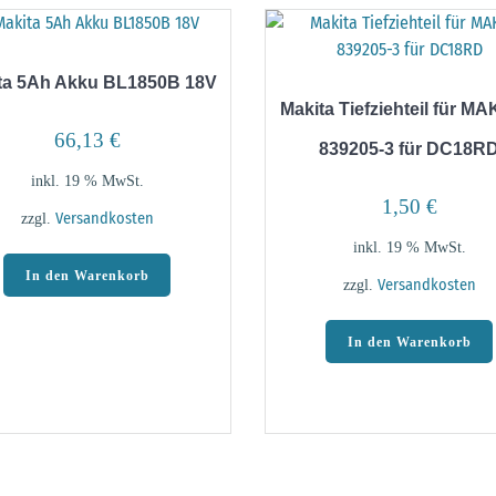
ta 5Ah Akku BL1850B 18V
Makita Tiefziehteil für M
66,13
€
839205-3 für DC18R
inkl. 19 % MwSt.
1,50
€
zzgl.
Versandkosten
inkl. 19 % MwSt.
In den Warenkorb
zzgl.
Versandkosten
In den Warenkorb