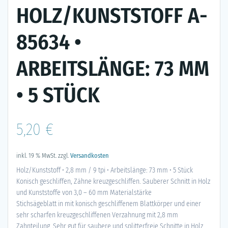
HOLZ/KUNSTSTOFF A-
85634 •
ARBEITSLÄNGE: 73 MM
• 5 STÜCK
5,20
€
inkl. 19 % MwSt.
zzgl.
Versandkosten
Holz/Kunststoff • 2,8 mm / 9 tpi • Arbeitslänge: 73 mm • 5 Stück
Konisch geschliffen, Zähne kreuzgeschliffen. Sauberer Schnitt in Holz
und Kunststoffe von 3,0 – 60 mm Materialstärke
Stichsägeblatt in mit konisch geschliffenem Blattkörper und einer
sehr scharfen kreuzgeschliffenen Verzahnung mit 2,8 mm
Zahnteilung. Sehr gut für saubere und splitterfreie Schnitte in Holz