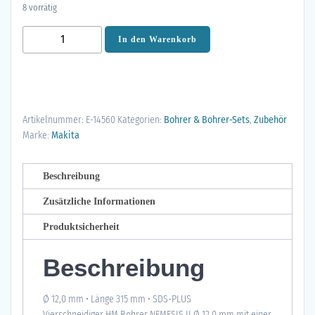
8 vorrätig
Makita
In den Warenkorb
SDS-
PLUS
Bohrer
12x315mm
Artikelnummer:
E-14560
Kategorien:
Bohrer & Bohrer-Sets
,
Zubehör
NEMESISII
Marke:
Makita
E-
14560
Menge
Beschreibung
Zusätzliche Informationen
Produktsicherheit
Beschreibung
Ø 12,0 mm • Länge 315 mm • SDS-PLUS
Vierschneidiger HM Bohrer NEMESIS II Ø 12,0 mm mit einer