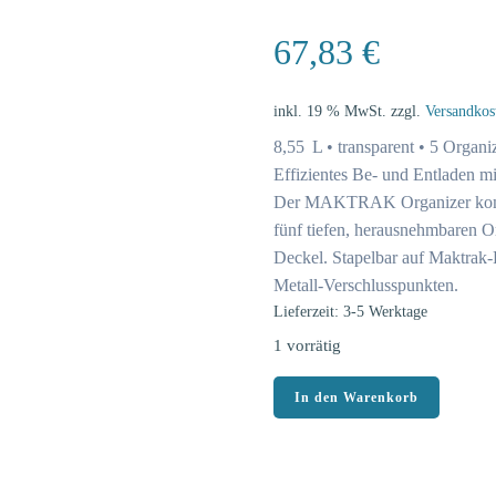
67,83
€
inkl. 19 % MwSt.
zzgl.
Versandkos
8,55 L • transparent • 5 Organi
Effizientes Be- und Entladen
Der MAKTRAK Organizer kompak
fünf tiefen, herausnehmbaren O
Deckel. Stapelbar auf Maktrak-
Metall-Verschlusspunkten.
Lieferzeit: 3-5 Werktage
1 vorrätig
Makita
In den Warenkorb
MAKTRAK
Organizer
kompakt