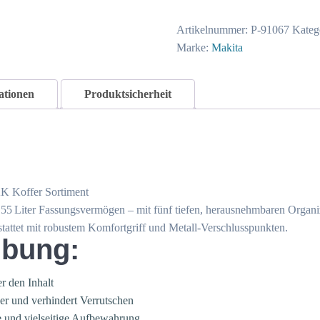
P-
91067
Artikelnummer:
P-91067
Kateg
Menge
Marke:
Makita
ationen
Produktsicherheit
K Koffer Sortiment
 Liter Fassungsvermögen – mit fünf tiefen, herausnehmbaren Organiz
attet mit robustem Komfortgriff und Metall-Verschlusspunkten.
ibung:
r den Inhalt
cher und verhindert Verrutschen
e und vielseitige Aufbewahrung