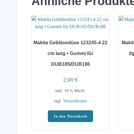
Ähnliche Produkt
Makita Gebläsedüse 123245-4 22
Makit
cm lang • Gummi für
tl
DUB185/DUB186
2,00
€
inkl. 19 % MwSt.
zzgl.
Versandkosten
In den Warenkorb