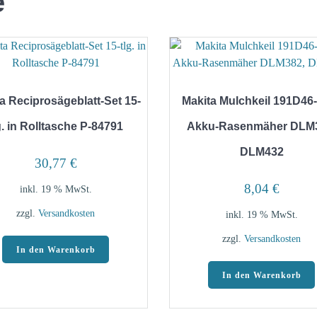
e
a Reciprosägeblatt-Set 15-
Makita Mulchkeil 191D46-
g. in Rolltasche P-84791
Akku-Rasenmäher DLM3
DLM432
30,77
€
8,04
€
inkl. 19 % MwSt.
zzgl.
Versandkosten
inkl. 19 % MwSt.
zzgl.
Versandkosten
In den Warenkorb
In den Warenkorb