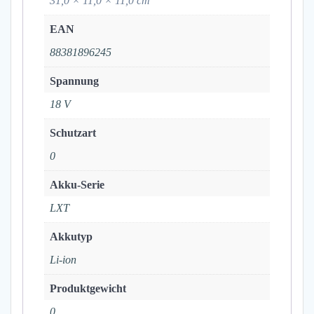
31,0 × 11,0 × 11,0 cm
EAN
88381896245
Spannung
18 V
Schutzart
0
Akku-Serie
LXT
Akkutyp
Li-ion
Produktgewicht
0