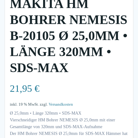
MAKITA HM
BOHRER NEMESIS
B-20105 Ø 25,0MM •
LÄNGE 320MM •
SDS-MAX
21,95
€
inkl. 19 % MwSt.
zzgl.
Versandkosten
Ø 25,0mm • Länge 320mm • SDS-MAX
Vierschneidiger HM Bohrer NEMESIS Ø 25,0mm mit einer
Gesamtlänge von 320mm und SDS-MAX-Aufnahme
Der HM Bohrer NEMESIS Ø 25,0mm für SDS-MAX Hämmer hat