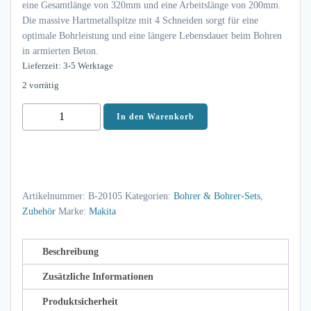
eine Gesamtlänge von 320mm und eine Arbeitslänge von 200mm.
Die massive Hartmetallspitze mit 4 Schneiden sorgt für eine
optimale Bohrleistung und eine längere Lebensdauer beim Bohren
in armierten Beton.
Lieferzeit: 3-5 Werktage
2 vorrätig
Makita
In den Warenkorb
HM
Bohrer
NEMESIS
B-
Artikelnummer:
B-20105
Kategorien:
Bohrer & Bohrer-Sets
,
20105
Zubehör
Marke:
Makita
Ø
25,0mm
•
Beschreibung
Länge
Zusätzliche Informationen
320mm
Produktsicherheit
•