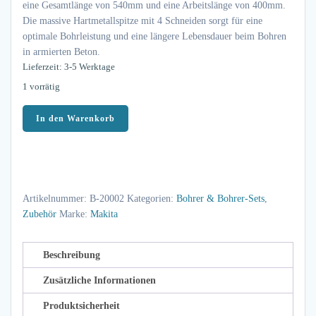
eine Gesamtlänge von 540mm und eine Arbeitslänge von 400mm.
Die massive Hartmetallspitze mit 4 Schneiden sorgt für eine
optimale Bohrleistung und eine längere Lebensdauer beim Bohren
in armierten Beton.
Lieferzeit: 3-5 Werktage
1 vorrätig
Makita
In den Warenkorb
HM
Bohrer
NEMESIS
B-
Artikelnummer:
B-20002
Kategorien:
Bohrer & Bohrer-Sets
,
20002
Zubehör
Marke:
Makita
Ø
18,0mm
•
Beschreibung
Länge
Zusätzliche Informationen
540mm
Produktsicherheit
•