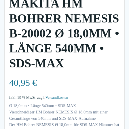
MAKITA HM
BOHRER NEMESIS
B-20002 Ø 18,0MM •
LÄNGE 540MM •
SDS-MAX
40,95
€
inkl. 19 % MwSt.
zzgl.
Versandkosten
Ø 18,0mm • Länge 540mm • SDS-MAX
Vierschneidiger HM Bohrer NEMESIS Ø 18,0mm mit einer
Gesamtlänge von 540mm und SDS-MAX-Aufnahme
Der HM Bohrer NEMESIS Ø 18,0mm für SDS-MAX Hämmer hat