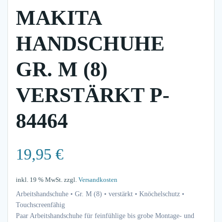
MAKITA
HANDSCHUHE
GR. M (8)
VERSTÄRKT P-
84464
19,95
€
inkl. 19 % MwSt.
zzgl.
Versandkosten
Arbeitshandschuhe • Gr. M (8) • verstärkt • Knöchelschutz •
Touchscreenfähig
Paar Arbeitshandschuhe für feinfühlige bis grobe Montage- und