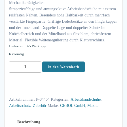
Mechanikertätigkeiten
Strapazierfähige und atmungsaktive Arbeitshandschuhe mit extrem
reißfesten Nähten. Besonders hohe Haltbarkeit durch mehrfach
verstärkte Fingerpartie. Griffige Lederbesätze an den Fingerkuppen
und der Innenhand. Doppelte Lage und doppelter Schutz im
Knöchelbereich und der Mittelhand aus flexiblem, abriebfestem
Material. Flexible Weitenregulierung durch Klettverschluss.
Lieferzeit: 3-5 Werktage
6 vorrätig
Makita
In den Warenkorb
Handschuhe
Gr.
M
(8)
Artikelnummer:
P-84464
Kategorien:
Arbeitshandschuhe
,
verstärkt
Arbeitsschutz
,
Zubehör
Marke:
GEBOL GmbH
,
Makita
P-
84464
Menge
Beschreibung