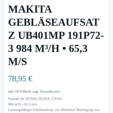
MAKITA
GEBLÄSEAUFSAT
Z UB401MP 191P72-
3 984 M³/H • 65,3
M/S
78,95
€
inkl. 19 % MwSt.
zzgl.
Versandkosten
Passend für DUX60, DUX18, UX01G
984 m³/h • 65,3 m/s
Leistungsfähiger Gebläseaufsatz zur effizienten Beseitigung von