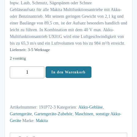
bspw. Laub, Schmutz, Sägespänen oder Schnee
Gebläseaufsatz für alle Makita Multifunktionsantriebe mit Akku-
oder Benzinantrieb. Mit seinem geringen Gewicht von 2,1 kg und
einer Baulänge von 89,5 cm, ist der Aufsatz besonders handlich und
leicht zu führen. In Kombination mit dem 40 V max. Akku-
Multifunktionsantrieb UX01G wird eine Luftgeschwindigkeit von
bis zu 65,3 m/s und ein Luftvolumen von bis zu 984 m³/h erreicht.
Lieferzeit: 3-5 Werktage
2 vorrätig
Makita
In den Warenkorb
Gebläseaufsatz
UB401MP
191P72-
3
Artikelnummer:
191P72-3
Kategorien:
Akku-Gebläse
,
984
Gartengeräte
,
Gartengeräte-Zubehör
,
Maschinen
,
sonstige Akku-
m³/h
Geräte
Marke:
Makita
•
65,3