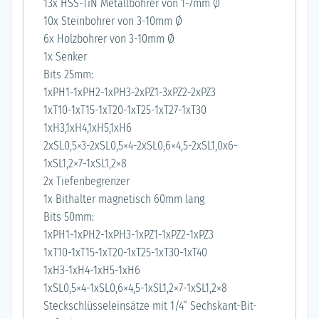
13x HSS-TiN Metallbohrer von 1-7mm Ø
10x Steinbohrer von 3-10mm Ø
6x Holzbohrer von 3-10mm Ø
1x Senker
Bits 25mm:
1xPH1-1xPH2-1xPH3-2xPZ1-3xPZ2-2xPZ3
1xT10-1xT15-1xT20-1xT25-1xT27-1xT30
1xH3,1xH4,1xH5,1xH6
2xSL0,5×3-2xSL0,5×4-2xSL0,6×4,5-2xSL1,0x6-
1xSL1,2×7-1xSL1,2×8
2x Tiefenbegrenzer
1x Bithalter magnetisch 60mm lang
Bits 50mm:
1xPH1-1xPH2-1xPH3-1xPZ1-1xPZ2-1xPZ3
1xT10-1xT15-1xT20-1xT25-1xT30-1xT40
1xH3-1xH4-1xH5-1xH6
1xSL0,5×4-1xSL0,6×4,5-1xSL1,2×7-1xSL1,2×8
Steckschlüsseleinsätze mit 1/4“ Sechskant-Bit-