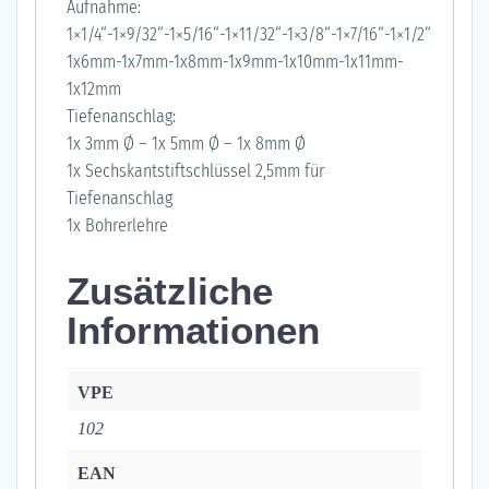
Aufnahme:
1×1/4“-1×9/32“-1×5/16“-1×11/32“-1×3/8“-1×7/16“-1×1/2“
1x6mm-1x7mm-1x8mm-1x9mm-1x10mm-1x11mm-
1x12mm
Tiefenanschlag:
1x 3mm Ø – 1x 5mm Ø – 1x 8mm Ø
1x Sechskantstiftschlüssel 2,5mm für
Tiefenanschlag
1x Bohrerlehre
Zusätzliche
Informationen
VPE
102
EAN