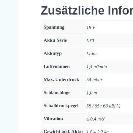
Zusätzliche Inf
Spannung
18 V
Akku-Serie
LXT
Akkutyp
Li-ion
Luftvolumen
1,4 m³/min
Max. Unterdruck
54 mbar
Schlauchlnge
1,0 m
Schalldruckpegel
58 / 65 / 68 dB(A)
Vibration
≤ 0,4 m/s²
Gewicht inkl. Akku
1,8 – 2,2 kg