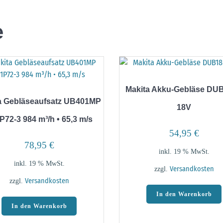
e
Makita Akku-Gebläse DU
a Gebläseaufsatz UB401MP
18V
P72-3 984 m³/h • 65,3 m/s
54,95
€
78,95
€
inkl. 19 % MwSt.
inkl. 19 % MwSt.
zzgl.
Versandkosten
zzgl.
Versandkosten
In den Warenkorb
In den Warenkorb