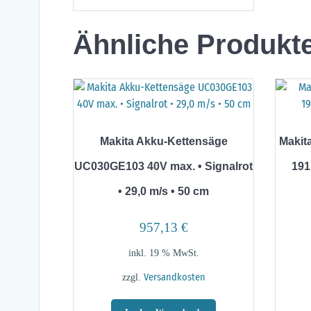
Ähnliche Produkt
Makita Akku-Kettensäge
Makit
UC030GE103 40V max. • Signalrot
191
• 29,0 m/s • 50 cm
957,13
€
inkl. 19 % MwSt.
zzgl.
Versandkosten