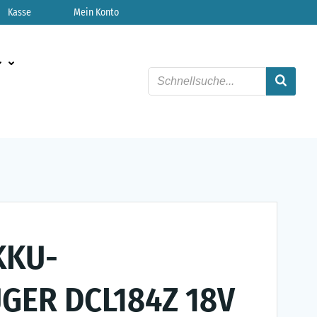
Kasse
Mein Konto
KKU-
GER DCL184Z 18V