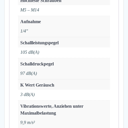
Hochfeste Schrauben
M5 – M14
Aufnahme
1/4"
Schallleistungspegel
105 dB(A)
Schalldruckpegel
97 dB(A)
K Wert Geräusch
3 dB(A)
Vibrationswerte, Anziehen unter
Maximalbelastung
9,9 m/s²