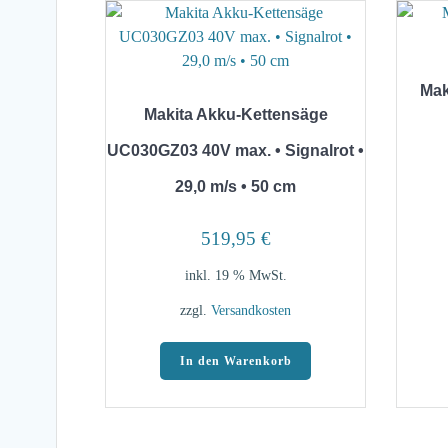
Mak
Makita Akku-Kettensäge
UC030GZ03 40V max. • Signalrot •
29,0 m/s • 50 cm
519,95
€
inkl. 19 % MwSt.
zzgl.
Versandkosten
In den Warenkorb