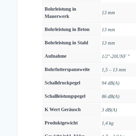
Bohrleistung in
13 mm
Mauerwerk
Bohrleistung in Beton
13 mm
Bohrleistung in Stahl
13 mm
Aufnahme
1/2"-20UNF "
Bohrfutterspannweite
1,5 – 13 mm
Schalldruckpegel
94 dB(A)
Schallleistungspegel
86 dB(A)
K Wert Geräusch
3 dB(A)
Produktgewicht
1,4 kg