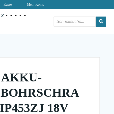
Kasse
Mein Konto
TZ
 AKKU-
GBOHRSCHRA
P453ZJ 18V