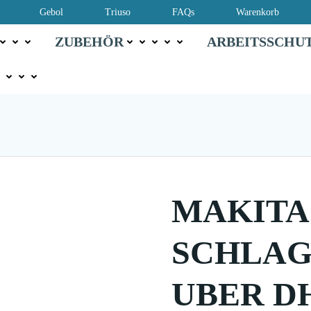
Gebol
Triuso
FAQs
Warenkorb
ZUBEHÖR
ARBEITSSCHU
MAKITA
SCHLA
UBER DH