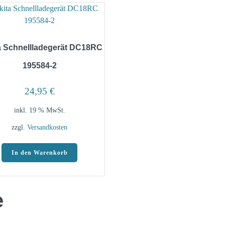
a Schnellladegerät DC18RC
195584-2
24,95
€
inkl. 19 % MwSt.
zzgl.
Versandkosten
In den Warenkorb
e