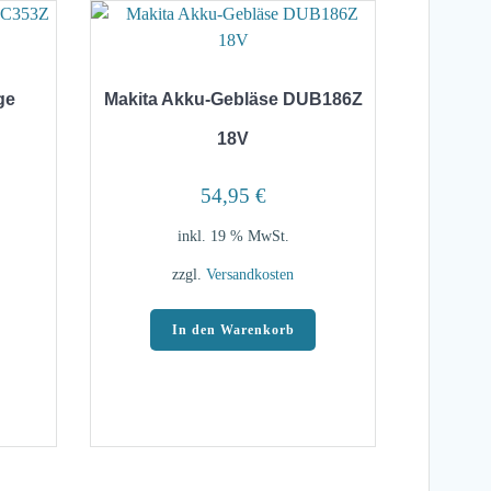
ge
Makita Akku-Gebläse DUB186Z
18V
54,95
€
inkl. 19 % MwSt.
zzgl.
Versandkosten
In den Warenkorb