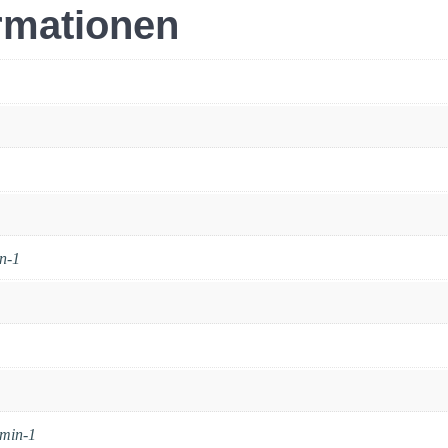
ormationen
in-1
 min-1