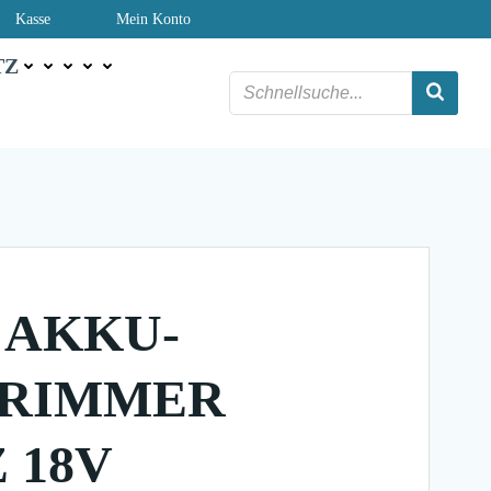
Kasse
Mein Konto
TZ
 AKKU-
TRIMMER
 18V