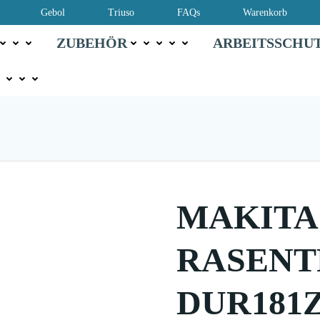
Gebol
Triuso
FAQs
Warenkorb
ZUBEHÖR
ARBEITSSCHU
MAKITA
RASEN
DUR181Z