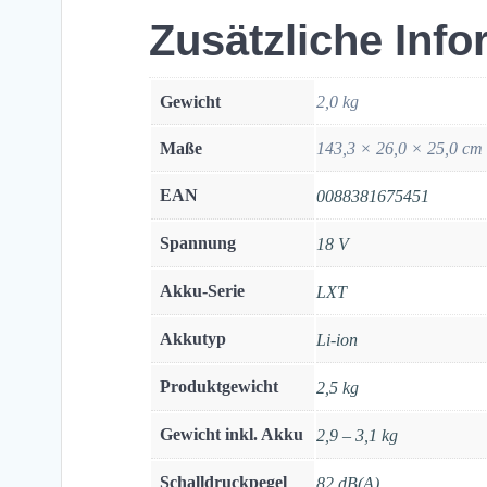
Zusätzliche Inf
Gewicht
2,0 kg
Maße
143,3 × 26,0 × 25,0 cm
EAN
0088381675451
Spannung
18 V
Akku-Serie
LXT
Akkutyp
Li-ion
Produktgewicht
2,5 kg
Gewicht inkl. Akku
2,9 – 3,1 kg
Schalldruckpegel
82 dB(A)