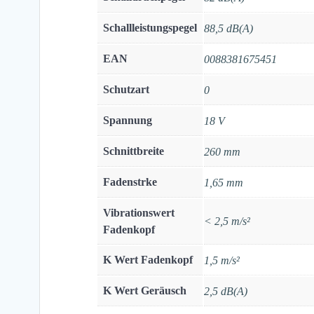
Schallleistungspegel
88,5 dB(A)
EAN
0088381675451
Schutzart
0
Spannung
18 V
Schnittbreite
260 mm
Fadenstrke
1,65 mm
Vibrationswert
< 2,5 m/s²
Fadenkopf
K Wert Fadenkopf
1,5 m/s²
K Wert Geräusch
2,5 dB(A)