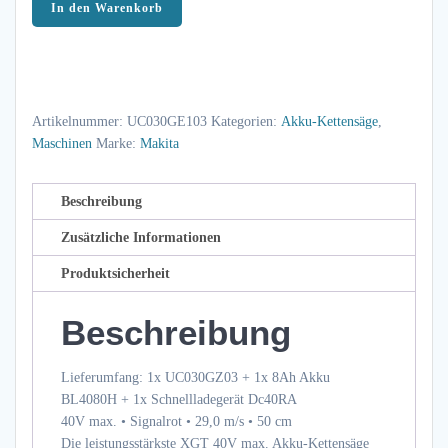
Makita
In den Warenkorb
Akku-
Kettensäge
UC030GE103
40V
Artikelnummer:
UC030GE103
Kategorien:
Akku-Kettensäge
,
max.
Maschinen
Marke:
Makita
•
Signalrot
•
Beschreibung
29,0
Zusätzliche Informationen
m/s
Produktsicherheit
•
50
Beschreibung
cm
Menge
Lieferumfang: 1x UC030GZ03 + 1x 8Ah Akku
BL4080H + 1x Schnellladegerät Dc40RA
40V max. • Signalrot • 29,0 m/s • 50 cm
Die leistungsstärkste XGT 40V max. Akku-Kettensäge