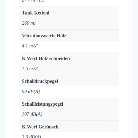
67 / 74 / 82
Tank Kettenl
260 ml
Vibrationswerte Holz
4,1 m/s²
K Wert Holz schneiden
1,5 m/s²
Schalldruckpegel
99 dB(A)
Schallleistungspegel
107 dB(A)
K Wert Geräusch
3,0 dB(A)