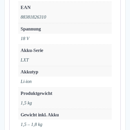
EAN
88381826310
Spannung
18 V
Akku-Serie
LXT
Akkutyp
Li-ion
Produktgewicht
1,5 kg
Gewicht inkl. Akku
1,5 – 1,8 kg