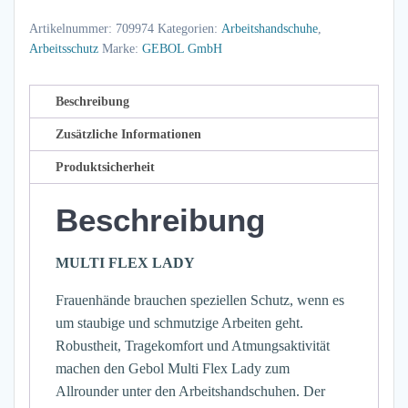
LADY
Artikelnummer:
709974
Kategorien:
Arbeitshandschuhe
,
Gr.
Arbeitsschutz
Marke:
GEBOL GmbH
6
Menge
Beschreibung
Zusätzliche Informationen
Produktsicherheit
Beschreibung
MULTI FLEX LADY
Frauenhände brauchen speziellen Schutz, wenn es
um staubige und schmutzige Arbeiten geht.
Robustheit, Tragekomfort und Atmungsaktivität
machen den Gebol Multi Flex Lady zum
Allrounder unter den Arbeitshandschuhen. Der