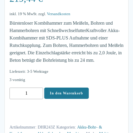
inkl. 19 % MwSt.
zzgl.
Versandkosten
Bürstenloser Kombihammer zum Meißeln, Bohren und
Hammerbohren mit SchnellwechselfutterKraftvoller Akku-
Kombihammer mit SDS-PLUS Aufnahme und einer
Rutschkupplung. Zum Bohren, Hammerbohren und Meißeln
geeignet. Die Einzelschlagstärke erreicht bis zu 2,0 Joule, in
Beton beträgt die Bohrleistung bis zu 24 mm.
Lieferzeit: 3-5 Werktage
3 vorrätig
Makita
In den Warenkorb
Akku-
Kombihammer
DHR243Z
18V
Artikelnummer:
DHR243Z
Kategorien:
Akku-Bohr- &
Menge